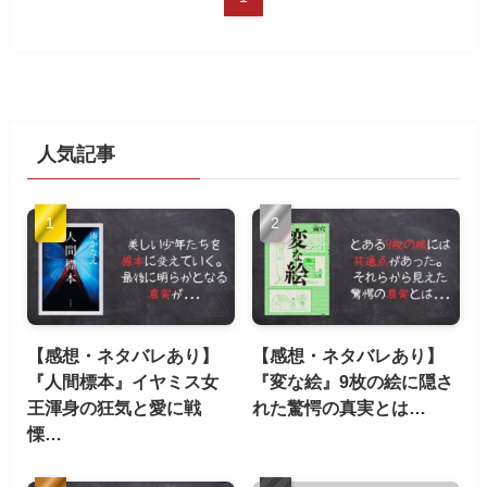
人気記事
【感想・ネタバレあり】
【感想・ネタバレあり】
『人間標本』イヤミス女
『変な絵』9枚の絵に隠さ
王渾身の狂気と愛に戦
れた驚愕の真実とは…
慄…