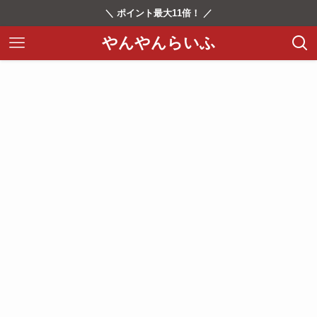
＼ ポイント最大11倍！ ／
やんやんらいふ