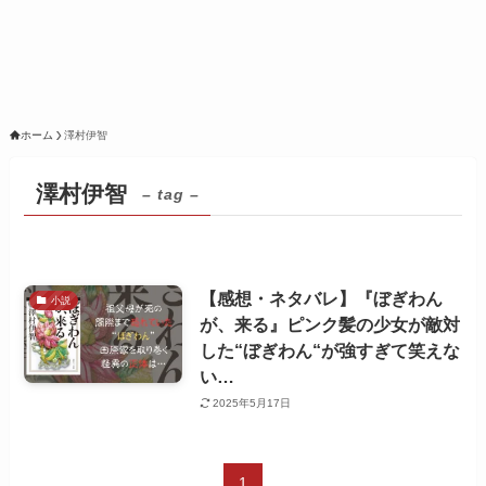
ホーム
澤村伊智
澤村伊智
– tag –
【感想・ネタバレ】『ぼぎわん
小説
が、来る』ピンク髪の少女が敵対
した“ぼぎわん“が強すぎて笑えな
い…
2025年5月17日
1