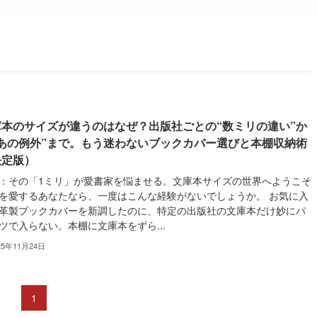
庫本のサイズが違うのはなぜ？出版社ごとの“数ミリの違い”か
“あの例外”まで。もう迷わないブックカバー選びと本棚収納術
決定版）
：その「1ミリ」が愛書家を悩ませる。文庫本サイズの世界へようこそ
を愛するあなたなら、一度はこんな経験がないでしょうか。 お気に入
革製ブックカバーを新調したのに、特定の出版社の文庫本だけ妙にパ
ツで入らない。本棚に文庫本をずら...
25年11月24日
1