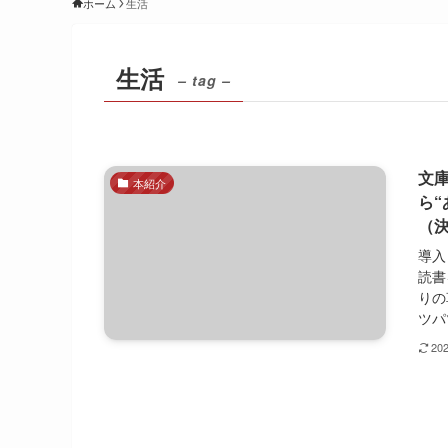
ホーム
生活
生活
– tag –
文
本紹介
ら
（
導入
読書
りの
ツパ
20