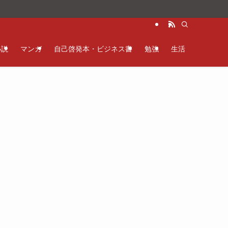
。
小説
マンガ
自己啓発本・ビジネス書
勉強
生活