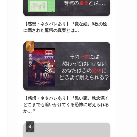
【感想・ネタバレあり】『変な絵』9枚の絵
に隠された驚愕の真実とは…
【感想・ネタバレあり】『黒い家』執念深く
どこまでも追いかけてくる恐怖に耐えられる
か…？