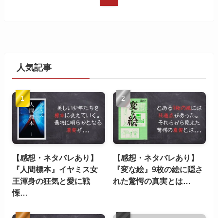
人気記事
【感想・ネタバレあり】
【感想・ネタバレあり】
『人間標本』イヤミス女
『変な絵』9枚の絵に隠さ
王渾身の狂気と愛に戦
れた驚愕の真実とは…
慄…