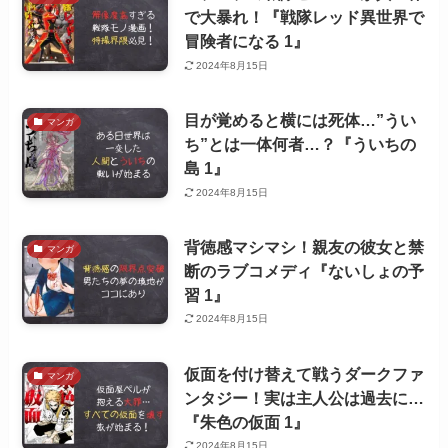
で大暴れ！『戦隊レッド異世界で
冒険者になる 1』
2024年8月15日
目が覚めると横には死体…”うい
マンガ
ち”とは一体何者…？『ういちの
島 1』
2024年8月15日
背徳感マシマシ！親友の彼女と禁
マンガ
断のラブコメディ『ないしょの予
習 1』
2024年8月15日
仮面を付け替えて戦うダークファ
マンガ
ンタジー！実は主人公は過去に…
『朱色の仮面 1』
2024年8月15日