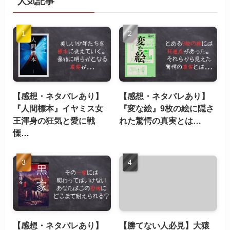
人気記事
【感想・ネタバレあり】
【感想・ネタバレあり】
『人間標本』イヤミス女
『変な絵』9枚の絵に隠さ
王渾身の狂気と愛に戦
れた驚愕の真実とは…
慄…
【感想・ネタバレあり】
【勝てない人必見】大猿