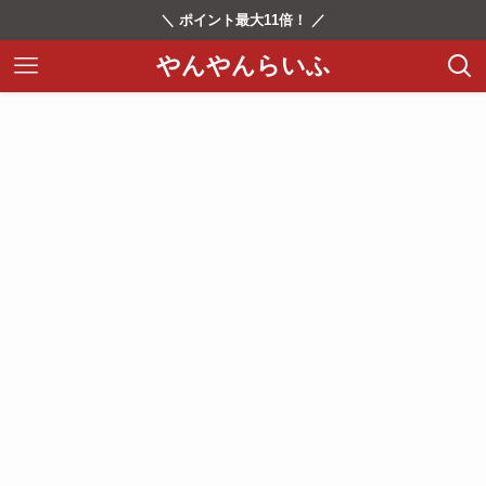
＼ ポイント最大11倍！ ／
やんやんらいふ