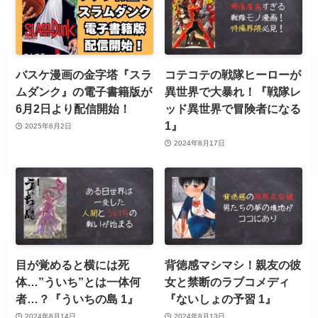
バスケ漫画の金字塔『スラ
コテコテの戦隊ヒーローが
ムダンク』の電子書籍版が
異世界で大暴れ！『戦隊レ
6月2日より配信開始！
ッド異世界で冒険者になる
1』
2025年6月2日
2024年8月17日
目が覚めると横には死
背徳感マシマシ！親友の彼
体…”ういち”とは一体何
女と禁断のラブコメディ
者…？『ういちの島 1』
『ないしょの予習 1』
2024年8月14日
2024年8月13日