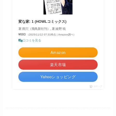
変な家: 1 (HOWLコミックス)
著:雨穴（飛鳥新社刊）, 著:綾野 暁
¥693
（2025/11/12 07:31時点 | Amazon調べ）
口コミを見る
Amazon
楽天市場
Yahooショッピング
ポチップ