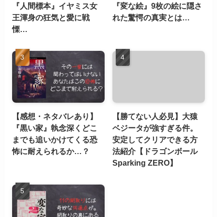
『人間標本』イヤミス女
『変な絵』9枚の絵に隠さ
王渾身の狂気と愛に戦
れた驚愕の真実とは…
慄…
【感想・ネタバレあり】
【勝てない人必見】大猿
『黒い家』執念深くどこ
ベジータが強すぎる件。
までも追いかけてくる恐
安定してクリアできる方
怖に耐えられるか…？
法紹介【ドラゴンボール
Sparking ZERO】