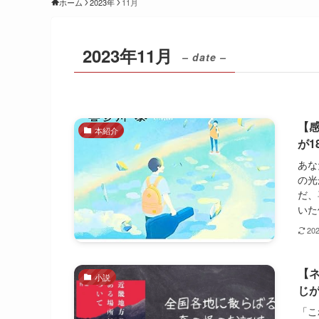
ホーム
2023年
11月
2023年11月
– date –
【
本紹介
が1
あな
の光
だ、
いた
20
【
小説
じ
「こ