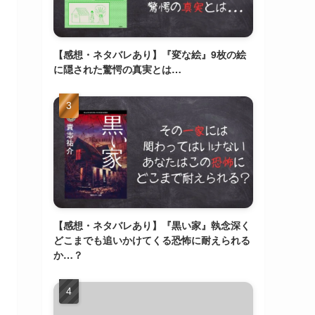
【感想・ネタバレあり】『変な絵』9枚の絵
に隠された驚愕の真実とは…
【感想・ネタバレあり】『黒い家』執念深く
どこまでも追いかけてくる恐怖に耐えられる
か…？