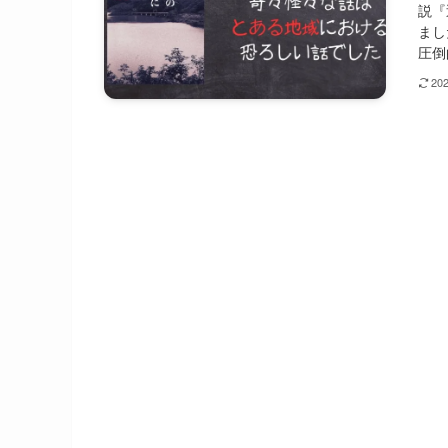
説『
まし
圧倒
20