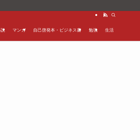
。
小説
マンガ
自己啓発本・ビジネス書
勉強
生活