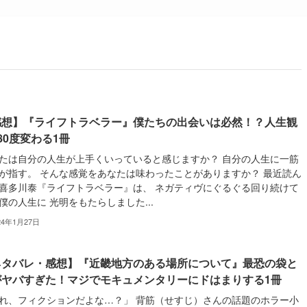
感想】『ライフトラベラー』僕たちの出会いは必然！？人生観
80度変わる1冊
たは自分の人生が上手くいっていると感じますか？ 自分の人生に一筋
が指す。 そんな感覚をあなたは味わったことがありますか？ 最近読ん
喜多川泰『ライフトラベラー』は、 ネガティヴにぐるぐる回り続けて
僕の人生に 光明をもたらしました...
24年1月27日
ネタバレ・感想】『近畿地方のある場所について』最恐の袋と
がヤバすぎた！マジでモキュメンタリーにドはまりする1冊
れ、フィクションだよな…？」 背筋（せすじ）さんの話題のホラー小