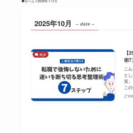
ホーム
2025年
10月
2025年10月
– date –
【
勉強
術7
こん
とし
安」
この
20