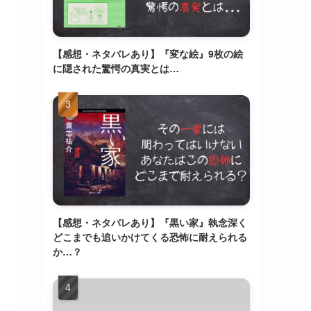
【感想・ネタバレあり】『変な絵』9枚の絵
に隠された驚愕の真実とは…
【感想・ネタバレあり】『黒い家』執念深く
どこまでも追いかけてくる恐怖に耐えられる
か…？