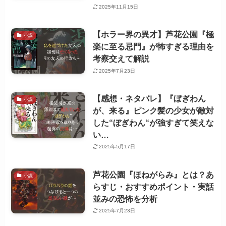
2025年11月15日
【ホラー界の異才】芦花公園『極
小説
楽に至る忌門』が怖すぎる理由を
考察交えて解説
2025年7月23日
【感想・ネタバレ】『ぼぎわん
小説
が、来る』ピンク髪の少女が敵対
した“ぼぎわん“が強すぎて笑えな
い…
2025年5月17日
芦花公園『ほねがらみ』とは？あ
小説
らすじ・おすすめポイント・実話
並みの恐怖を分析
2025年7月23日