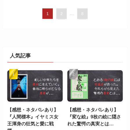
1
2
...
8
人気記事
【感想・ネタバレあり】
【感想・ネタバレあり】
『人間標本』イヤミス女
『変な絵』9枚の絵に隠さ
王渾身の狂気と愛に戦
れた驚愕の真実とは…