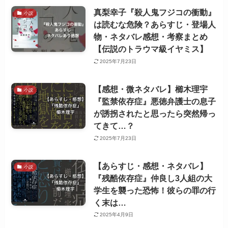
真梨幸子『殺人鬼フジコの衝動』
小説
は読むな危険？あらすじ・登場人
物・ネタバレ感想・考察まとめ
【伝説のトラウマ級イヤミス】
2025年7月23日
【感想・微ネタバレ】櫛木理宇
小説
『監禁依存症』悪徳弁護士の息子
が誘拐されたと思ったら突然帰っ
てきて…？
2025年7月23日
【あらすじ・感想・ネタバレ】
小説
『残酷依存症』仲良し3人組の大
学生を襲った恐怖！彼らの罪の行
く末は…
2025年4月9日