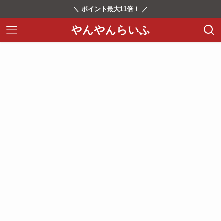
＼ ポイント最大11倍！ ／
やんやんらいふ