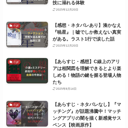
技に溺れる体験
2025年12月20日
【感想・ネタバレあり】湊かなえ
小説
『暁星』｜嘘でしか救えない真実
がある。ラスト1行で涙した話
2025年12月20日
【あらすじ・感想】C線上のアリ
小説
アは相関図を理解できるとより楽
しめる！物語の鍵を握る登場人物
たち
2025年8月14日
【あらすじ・ネタバレなし】『マ
小説
ッチング』が話題沸騰中！マッチ
ングアプリの闇を描く新感覚サス
ペンス【映画原作】