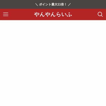
＼ ポイント最大11倍！ ／
やんやんらいふ