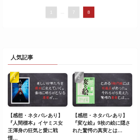
1
...
7
8
人気記事
【感想・ネタバレあり】
【感想・ネタバレあり】
『人間標本』イヤミス女
『変な絵』9枚の絵に隠さ
王渾身の狂気と愛に戦
れた驚愕の真実とは…
慄…