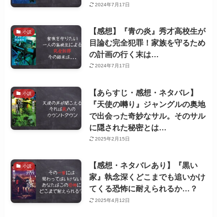
2024年7月17日
【感想】『青の炎』秀才高校生が
小説
目論む完全犯罪！家族を守るため
の計画の行く末は…
2024年7月17日
【あらすじ・感想・ネタバレ】
小説
『天使の囀り』ジャングルの奥地
で出会った奇妙なサル。そのサル
に隠された秘密とは…
2025年2月15日
【感想・ネタバレあり】『黒い
小説
家』執念深くどこまでも追いかけ
てくる恐怖に耐えられるか…？
2025年4月12日