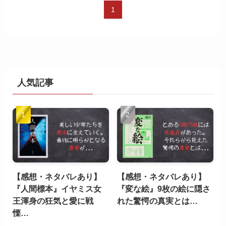
1
人気記事
【感想・ネタバレあり】
【感想・ネタバレあり】
『人間標本』イヤミス女
『変な絵』9枚の絵に隠さ
王渾身の狂気と愛に戦
れた驚愕の真実とは…
慄…