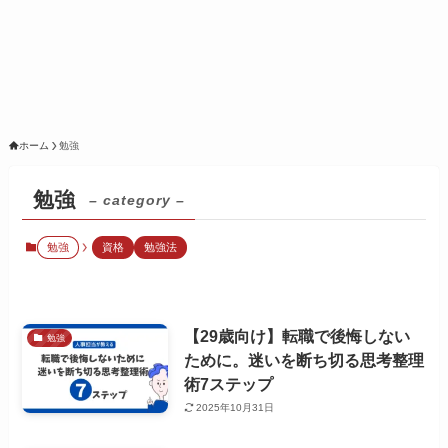
ホーム
勉強
勉強
– category –
勉強
資格
勉強法
【29歳向け】転職で後悔しない
勉強
ために。迷いを断ち切る思考整理
術7ステップ
2025年10月31日