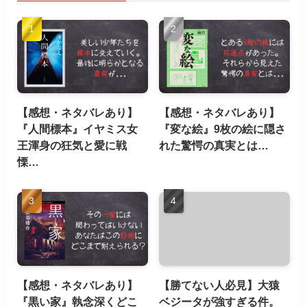
【感想・ネタバレあり】
【感想・ネタバレあり】
『人間標本』イヤミス女
『変な絵』9枚の絵に隠さ
王渾身の狂気と愛に戦
れた驚愕の真実とは…
慄…
【感想・ネタバレあり】
【勝てない人必見】大猿
『黒い家』執念深くどこ
ベジータが強すぎる件。