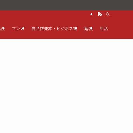
。
小説
マンガ
自己啓発本・ビジネス書
勉強
生活