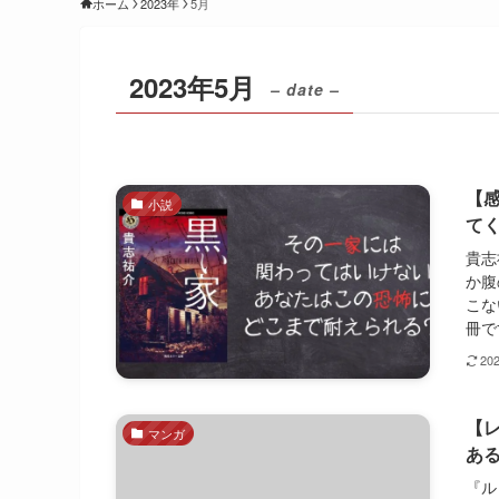
ホーム
2023年
5月
2023年5月
– date –
【
小説
て
貴志
か腹
こな
冊で
20
【
マンガ
あ
『ル