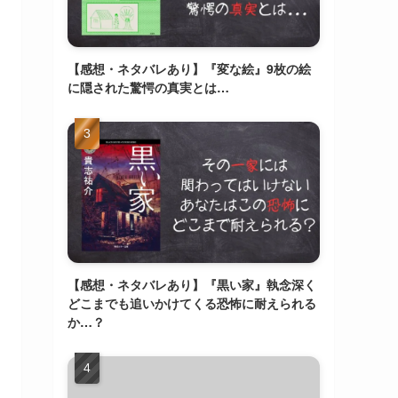
【感想・ネタバレあり】『変な絵』9枚の絵
に隠された驚愕の真実とは…
【感想・ネタバレあり】『黒い家』執念深く
どこまでも追いかけてくる恐怖に耐えられる
か…？