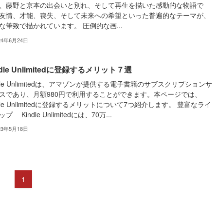
、藤野と京本の出会いと別れ、そして再生を描いた感動的な物語で
友情、才能、喪失、そして未来への希望といった普遍的なテーマが、
な筆致で描かれています。 圧倒的な画...
24年6月24日
ndle Unlimitedに登録するメリット７選
ndle Unlimitedは、アマゾンが提供する電子書籍のサブスクリプションサ
スであり、月額980円で利用することができます。本ページでは、
ndle Unlimitedに登録するメリットについて7つ紹介します。 豊富なライ
プ Kindle Unlimitedには、70万...
23年5月18日
1