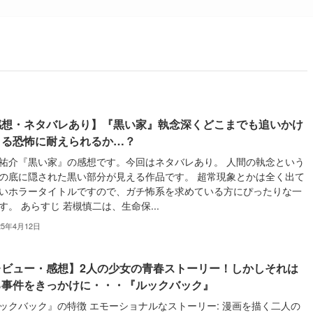
感想・ネタバレあり】『黒い家』執念深くどこまでも追いかけ
くる恐怖に耐えられるか…？
祐介『黒い家』の感想です。今回はネタバレあり。 人間の執念という
の底に隠された黒い部分が見える作品です。 超常現象とかは全く出て
いホラータイトルですので、ガチ怖系を求めている方にぴったりな一
す。 あらすじ 若槻慎二は、生命保...
25年4月12日
レビュー・感想】2人の少女の青春ストーリー！しかしそれは
る事件をきっかけに・・・『ルックバック』
ックバック』の特徴 エモーショナルなストーリー: 漫画を描く二人の