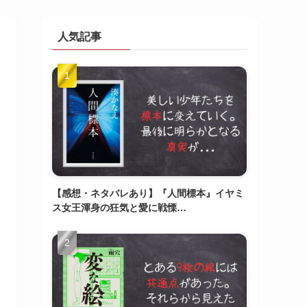
人気記事
【感想・ネタバレあり】『人間標本』イヤミ
ス女王渾身の狂気と愛に戦慄…