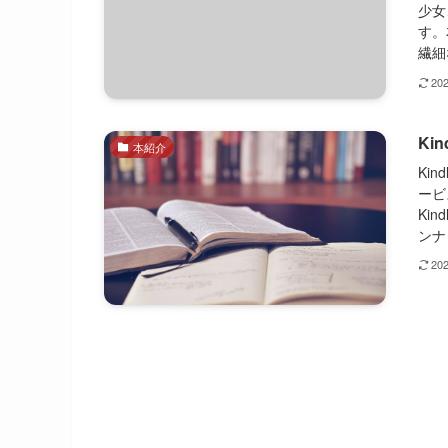
少女
す。
繊細
20
Ki
本紹介
Ki
ービ
Ki
ンナッ
20