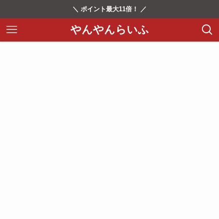
＼ ポイント最大11倍！ ／
やんやんらいふ