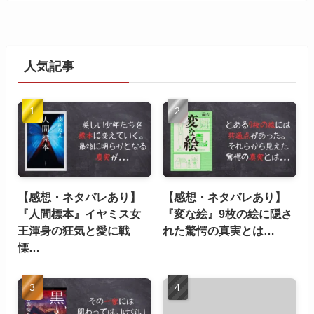
人気記事
【感想・ネタバレあり】
【感想・ネタバレあり】
『人間標本』イヤミス女
『変な絵』9枚の絵に隠さ
王渾身の狂気と愛に戦
れた驚愕の真実とは…
慄…