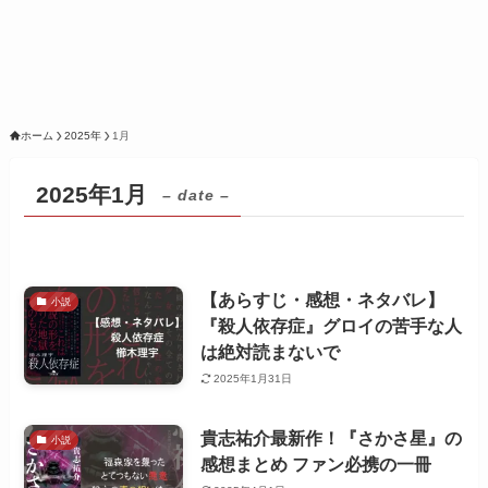
ホーム
2025年
1月
2025年1月
– date –
【あらすじ・感想・ネタバレ】
小説
『殺人依存症』グロイの苦手な人
は絶対読まないで
2025年1月31日
貴志祐介最新作！『さかさ星』の
小説
感想まとめ ファン必携の一冊