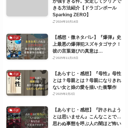
が強すぎる件。安定してクリアで
きる方法紹介【ドラゴンボール
Sparking ZERO】
2024年10月14日
【感想・微ネタバレ】『爆弾』史
小説
上最悪の爆弾犯スズキタゴサク！
彼の言葉遊びの真意は…
2025年11月15日
【あらすじ・感想】『母性』母性
小説
とは？母親とは？母親になりきれ
ない女と娘の愛を描いた衝撃作
2025年2月2日
【あらすじ・感想】『許されよう
小説
とは思いません』こんなことで…
思わぬ事態を呼ぶ人の闇ほど怖い