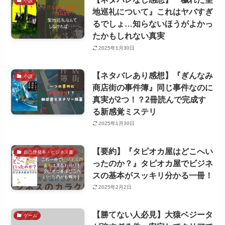
小説
地巡礼について』これはヤバすぎ
るでしょ…知らないほうがよかっ
たかもしれない真実
2025年1月30日
【ネタバレあり感想】『ぎんなみ
小説
商店街の事件簿』同じ事件なのに
真実が2つ！？2冊読んで完成す
る新感覚ミステリ
2025年1月30日
【要約】『タピオカ屋はどこへい
自己啓発本・ビジネス書
ったのか？』タピオカ屋でビジネ
スの基本がスッキリ分かる一冊！
2025年2月2日
【勝てない人必見】大猿ベジータ
ゲーム