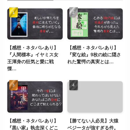
【感想・ネタバレあり】
【感想・ネタバレあり】
『人間標本』イヤミス女
『変な絵』9枚の絵に隠さ
王渾身の狂気と愛に戦
れた驚愕の真実とは…
慄…
【感想・ネタバレあり】
【勝てない人必見】大猿
『黒い家』執念深くどこ
ベジータが強すぎる件。