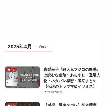
2025年4月
– date –
真梨幸子『殺人鬼フジコの衝動』
小説
は読むな危険？あらすじ・登場人
物・ネタバレ感想・考察まとめ
【伝説のトラウマ級イヤミス】
2025年7月23日
【感想・微ネタバレ】櫛木理宇
小説