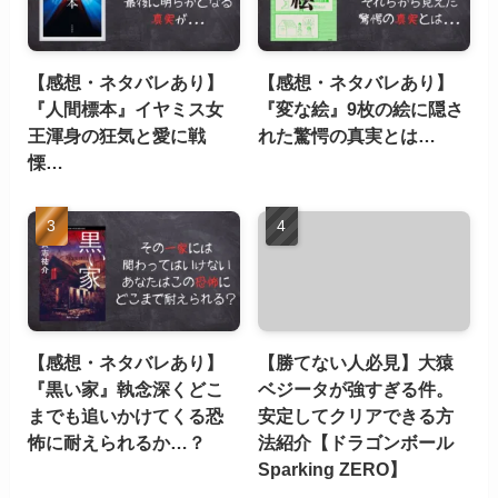
【感想・ネタバレあり】
【感想・ネタバレあり】
『人間標本』イヤミス女
『変な絵』9枚の絵に隠さ
王渾身の狂気と愛に戦
れた驚愕の真実とは…
慄…
【感想・ネタバレあり】
【勝てない人必見】大猿
『黒い家』執念深くどこ
ベジータが強すぎる件。
までも追いかけてくる恐
安定してクリアできる方
怖に耐えられるか…？
法紹介【ドラゴンボール
Sparking ZERO】