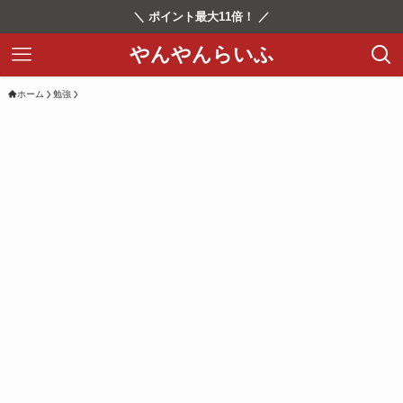
＼ ポイント最大11倍！ ／
やんやんらいふ
ホーム
勉強