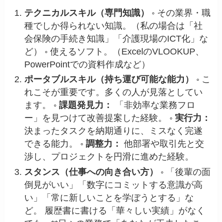
テクニカルスキル（専門知識）
◦ その業界・職
種でしか得られない知識。（私の場合は「社
会保険の手続き知識」「介護現場のICT化」な
ど） ◦ 使えるソフト。（ExcelのVLOOKUP、
PowerPointでの資料作成など）
ポータブルスキル（持ち運び可能な能力）
◦ こ
れこそが重要です。多くの人が見落としてい
ます。 ◦
課題発見力：
「非効率な業務フロ
ー」を見つけて改善提案した経験。 ◦
実行力：
決まったタスクを納期通りに、ミスなく完遂
できる能力。 ◦
調整力：
他部署や取引先と交
渉し、プロジェクトを円滑に進めた経験。
スタンス（仕事への向き合い方）
◦ 「後輩の面
倒見がいい」「数字にコミットする意識が高
い」「常に新しいことを学ぼうとする」な
ど。 履歴書に書ける「華々しい実績」がなく