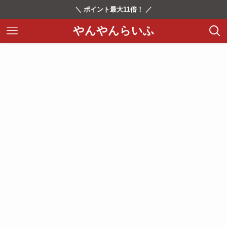
＼ ポイント最大11倍！ ／
やんやんらいふ