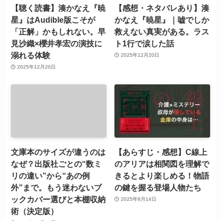
【聴く読書】湊かなえ『暁
【感想・ネタバレあり】湊
星』はAudible版こそが
かなえ『暁星』｜嘘でしか
「正解」かもしれない。早
救えない真実がある。ラス
見沙織×櫻井孝宏の演技に
ト1行で涙した話
溺れる体験
2025年12月20日
2025年12月20日
文庫本のサイズが違うのは
【あらすじ・感想】C線上
なぜ？出版社ごとの“数ミ
のアリアは相関図を理解で
リの違い”から“あの例
きるとより楽しめる！物語
外”まで。もう迷わないブ
の鍵を握る登場人物たち
ックカバー選びと本棚収納
2025年8月14日
術（決定版）