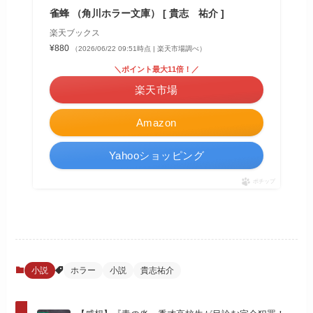
雀蜂 （角川ホラー文庫） [ 貴志 祐介 ]
楽天ブックス
¥880
（2026/06/22 09:51時点 | 楽天市場調べ）
＼ポイント最大11倍！／
楽天市場
Amazon
Yahooショッピング
ポチップ
小説
ホラー
小説
貴志祐介