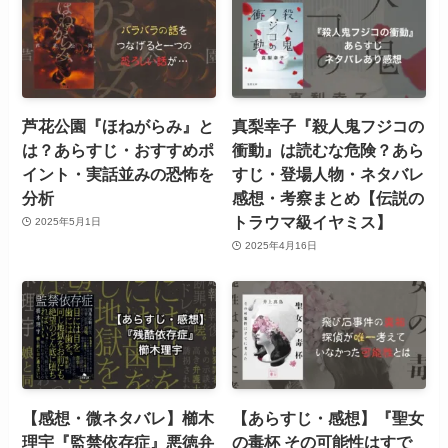
芦花公園『ほねがらみ』と
真梨幸子『殺人鬼フジコの
は？あらすじ・おすすめポ
衝動』は読むな危険？あら
イント・実話並みの恐怖を
すじ・登場人物・ネタバレ
分析
感想・考察まとめ【伝説の
トラウマ級イヤミス】
2025年5月1日
2025年4月16日
【感想・微ネタバレ】櫛木
【あらすじ・感想】『聖女
理宇『監禁依存症』悪徳弁
の毒杯 その可能性はすで