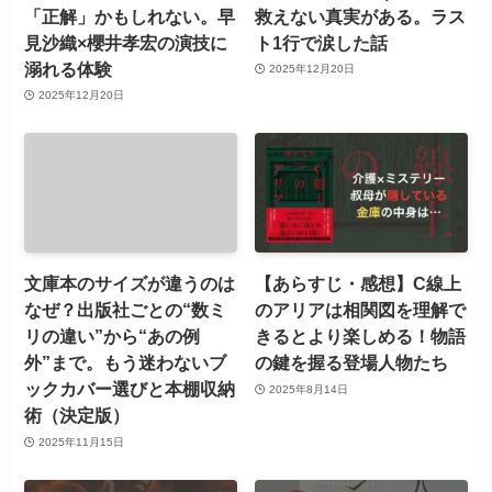
「正解」かもしれない。早
救えない真実がある。ラス
見沙織×櫻井孝宏の演技に
ト1行で涙した話
溺れる体験
2025年12月20日
2025年12月20日
文庫本のサイズが違うのは
【あらすじ・感想】C線上
なぜ？出版社ごとの“数ミ
のアリアは相関図を理解で
リの違い”から“あの例
きるとより楽しめる！物語
外”まで。もう迷わないブ
の鍵を握る登場人物たち
ックカバー選びと本棚収納
2025年8月14日
術（決定版）
2025年11月15日