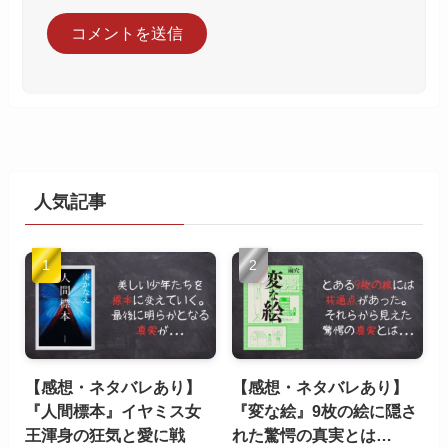
人気記事
【感想・ネタバレあり】
【感想・ネタバレあり】
『人間標本』イヤミス女
『変な絵』9枚の絵に隠さ
王渾身の狂気と愛に戦
れた驚愕の真実とは…