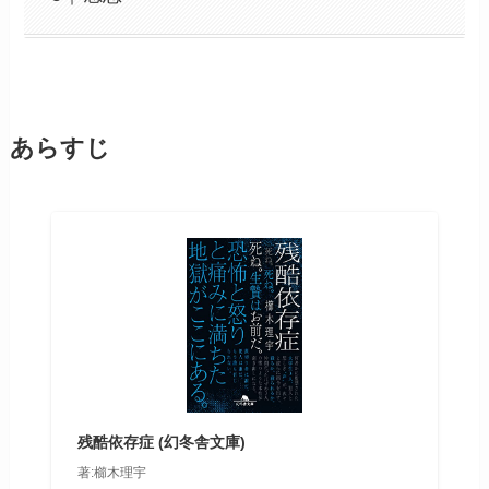
あらすじ
残酷依存症 (幻冬舎文庫)
著:櫛木理宇