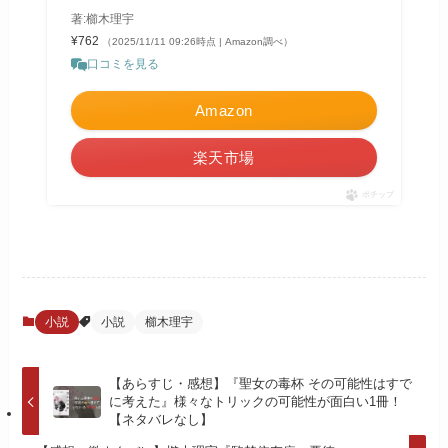
著:櫛木理宇
¥762
（2025/11/11 09:26時点 | Amazon調べ）
口コミを見る
Amazon
楽天市場
ポチップ
小説
小説
櫛木理宇
【あらすじ・感想】『聖女の毒杯 その可能性はすで
に考えた』様々なトリックの可能性が面白い1冊！
【ネタバレなし】