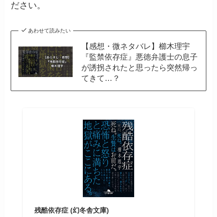
ださい。
あわせて読みたい
【感想・微ネタバレ】櫛木理宇
『監禁依存症』悪徳弁護士の息子
が誘拐されたと思ったら突然帰っ
てきて…？
残酷依存症 (幻冬舎文庫)