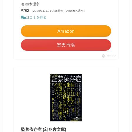
著:櫛木理宇
¥762
（2025/11/11 19:45時点 | Amazon調べ）
口コミを見る
Amazon
楽天市場
ポチップ
監禁依存症 (幻冬舎文庫)