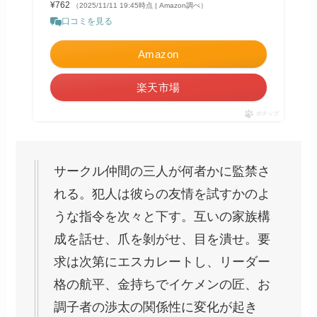
¥762
（2025/11/11 19:45時点 | Amazon調べ）
口コミを見る
Amazon
楽天市場
ポチップ
サークル仲間の三人が何者かに監禁さ
れる。犯人は彼らの友情を試すかのよ
うな指令を次々と下す。互いの家族構
成を話せ、爪を剝がせ、目を潰せ。要
求は次第にエスカレートし、リーダー
格の航平、金持ちでイケメンの匠、お
調子者の渉太の関係性に変化が起き