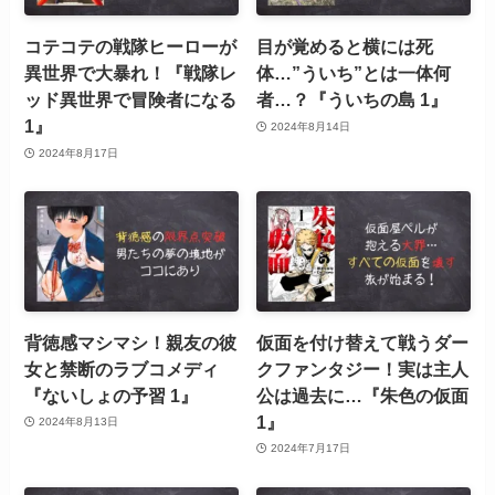
コテコテの戦隊ヒーローが
目が覚めると横には死
異世界で大暴れ！『戦隊レ
体…”ういち”とは一体何
ッド異世界で冒険者になる
者…？『ういちの島 1』
1』
2024年8月14日
2024年8月17日
背徳感マシマシ！親友の彼
仮面を付け替えて戦うダー
女と禁断のラブコメディ
クファンタジー！実は主人
『ないしょの予習 1』
公は過去に…『朱色の仮面
1』
2024年8月13日
2024年7月17日