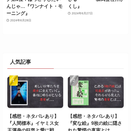
んじゃ…『ワンナイト・モ
くし』
ーニング』
2024年6月27日
2024年6月28日
人気記事
【感想・ネタバレあり】
【感想・ネタバレあり】
『人間標本』イヤミス女
『変な絵』9枚の絵に隠さ
王渾身の狂気と愛に戦
れた驚愕の真実とは…