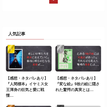
人気記事
【感想・ネタバレあり】
【感想・ネタバレあり】
『人間標本』イヤミス女
『変な絵』9枚の絵に隠さ
王渾身の狂気と愛に戦
れた驚愕の真実とは…
慄…