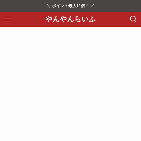
＼ ポイント最大11倍！ ／
やんやんらいふ