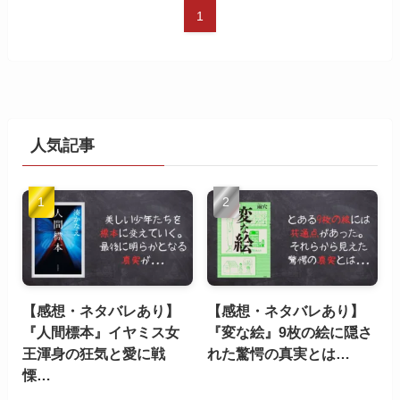
1
人気記事
【感想・ネタバレあり】
【感想・ネタバレあり】
『人間標本』イヤミス女
『変な絵』9枚の絵に隠さ
王渾身の狂気と愛に戦
れた驚愕の真実とは…
慄…