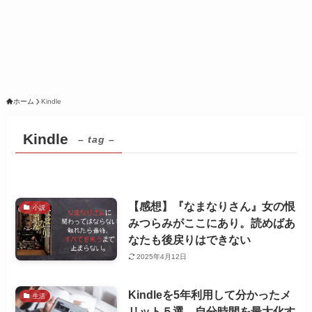
ホーム
Kindle
Kindle
– tag –
【感想】『なまなりさん』女の恨
小説
みつらみがここにあり。読めばあ
なたも後戻りはできない
2025年4月12日
Kindleを5年利用して分かったメ
生活
リット５選。自分時間を最大化す