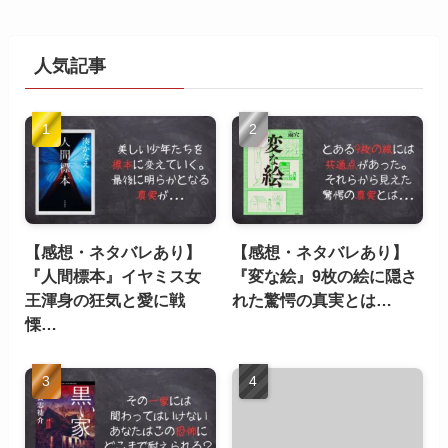
人気記事
【感想・ネタバレあり】
【感想・ネタバレあり】
『人間標本』イヤミス女
『変な絵』9枚の絵に隠さ
王渾身の狂気と愛に戦
れた驚愕の真実とは…
慄…