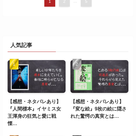
1
2
...
5
人気記事
【感想・ネタバレあり】
【感想・ネタバレあり】
『人間標本』イヤミス女
『変な絵』9枚の絵に隠さ
王渾身の狂気と愛に戦
れた驚愕の真実とは…
慄…