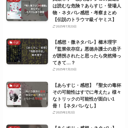
は読むな危険？あらすじ・登場人
物・ネタバレ感想・考察まとめ
【伝説のトラウマ級イヤミス】
2025年7月23日
【感想・微ネタバレ】櫛木理宇
小説
『監禁依存症』悪徳弁護士の息子
が誘拐されたと思ったら突然帰っ
てきて…？
2025年7月23日
【あらすじ・感想】『聖女の毒杯
小説
その可能性はすでに考えた』様々
なトリックの可能性が面白い1
冊！【ネタバレなし】
2025年2月2日