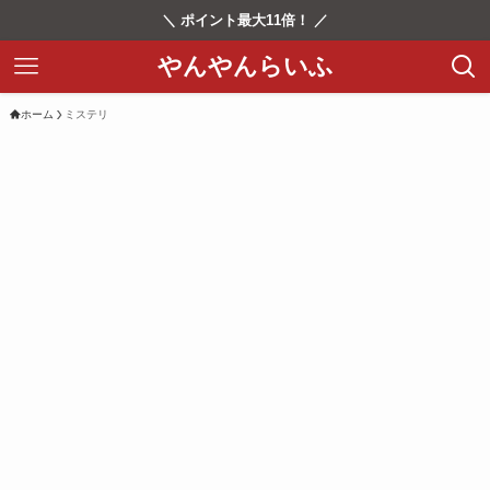
＼ ポイント最大11倍！ ／
やんやんらいふ
ホーム
ミステリ