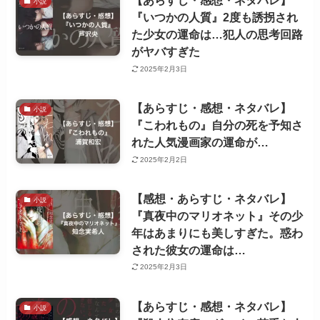
【あらすじ・感想・ネタバレ】
小説
『いつかの人質』2度も誘拐され
た少女の運命は…犯人の思考回路
がヤバすぎた
2025年2月3日
【あらすじ・感想・ネタバレ】
小説
『こわれもの』自分の死を予知さ
れた人気漫画家の運命が…
2025年2月2日
【感想・あらすじ・ネタバレ】
小説
『真夜中のマリオネット』その少
年はあまりにも美しすぎた。惑わ
された彼女の運命は…
2025年2月3日
【あらすじ・感想・ネタバレ】
小説