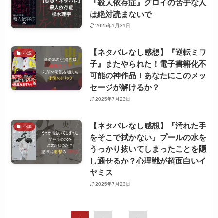
『殺人依存症』グロイの苦手な人
は絶対読まないで
2025年1月31日
【ネタバレなし感想】『逆転ミワ
小説
子』またやられた！電子書籍化不
可能の神作品！あなたにこのメッ
セージが解けるか？
2025年7月23日
【ネタバレなし感想】『汚れた手
小説
をそこで拭かない』プールの水を
うっかり抜いてしまったことを隠
し通せるか？心理戦が超面白いイ
ヤミス
2025年7月23日