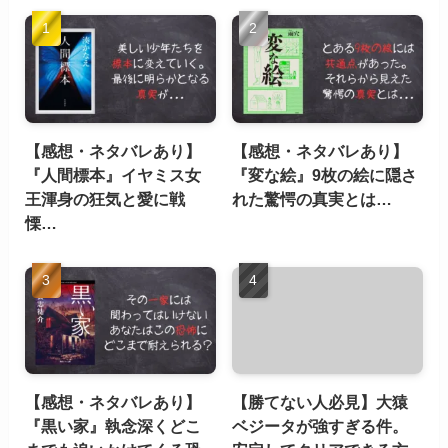
【感想・ネタバレあり】
【感想・ネタバレあり】
『人間標本』イヤミス女
『変な絵』9枚の絵に隠さ
王渾身の狂気と愛に戦
れた驚愕の真実とは…
慄…
【感想・ネタバレあり】
【勝てない人必見】大猿
『黒い家』執念深くどこ
ベジータが強すぎる件。