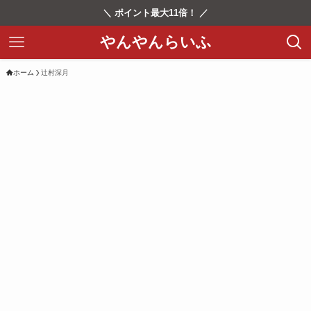
＼ ポイント最大11倍！ ／
やんやんらいふ
ホーム
辻村深月