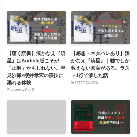
【聴く読書】湊かなえ『暁
【感想・ネタバレあり】湊
星』はAudible版こそが
かなえ『暁星』｜嘘でしか
「正解」かもしれない。早
救えない真実がある。ラス
見沙織×櫻井孝宏の演技に
ト1行で涙した話
溺れる体験
2025年12月20日
2025年12月20日