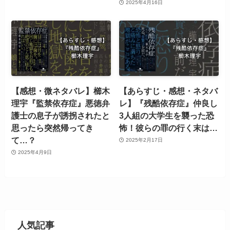
2025年4月16日
【感想・微ネタバレ】櫛木
【あらすじ・感想・ネタバ
理宇『監禁依存症』悪徳弁
レ】『残酷依存症』仲良し
護士の息子が誘拐されたと
3人組の大学生を襲った恐
思ったら突然帰ってき
怖！彼らの罪の行く末は…
て…？
2025年2月17日
2025年4月9日
人気記事