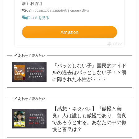
著:辻村 深月
¥202
（2025/11/04 23:00時点 | Amazon調べ）
口コミを見る
Amazon
ポチップ
あわせて読みたい
『パッとしない子』国民的アイド
ルの過去はパッとしない子！？裏
に隠された本性が・・・
あわせて読みたい
【感想・ネタバレ】『傲慢と善
良』人は誰しも傲慢であり、善良
であろうとする。あなたの中の傲
慢と善良は？