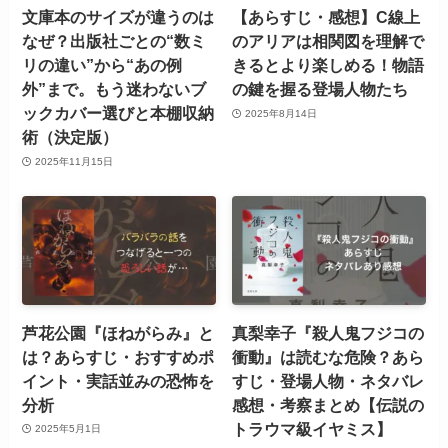
文庫本のサイズが違うのは
【あらすじ・感想】C線上
なぜ？出版社ごとの“数ミ
のアリアは相関図を理解で
リの違い”から“あの例
きるとより楽しめる！物語
外”まで。もう迷わないブ
の鍵を握る登場人物たち
ックカバー選びと本棚収納
2025年8月14日
術（決定版）
2025年11月15日
芦花公園『ほねがらみ』と
真梨幸子『殺人鬼フジコの
は？あらすじ・おすすめポ
衝動』は読むな危険？あら
イント・実話並みの恐怖を
すじ・登場人物・ネタバレ
分析
感想・考察まとめ【伝説の
トラウマ級イヤミス】
2025年5月1日