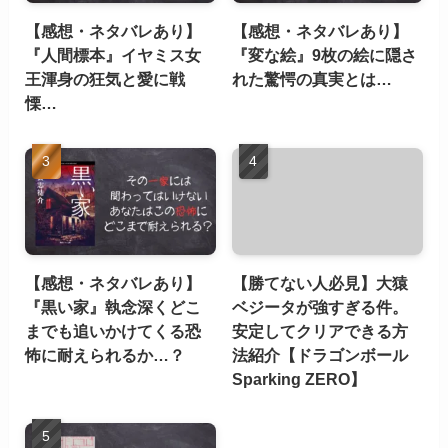
【感想・ネタバレあり】
【感想・ネタバレあり】
『人間標本』イヤミス女
『変な絵』9枚の絵に隠さ
王渾身の狂気と愛に戦
れた驚愕の真実とは…
慄…
【感想・ネタバレあり】
【勝てない人必見】大猿
『黒い家』執念深くどこ
ベジータが強すぎる件。
までも追いかけてくる恐
安定してクリアできる方
怖に耐えられるか…？
法紹介【ドラゴンボール
Sparking ZERO】