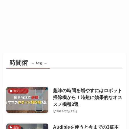
時間術
– tag –
趣味の時間を増やすにはロボット
ガジェット
掃除機から！時短に効果的なオス
スメ機種3選
2024年2月27日
Audibleを使うと今までの3倍本
勉強