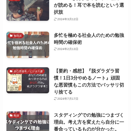
が読める！耳で本を読むという選
択肢
2024年3月12日
多忙を極める社会人のための勉強
勉強法
時間の確保術
2024年2月13日
【要約・感想】『脱ダラダラ習
自己啓発本・ビジネス書
慣！1日3分やめるノート』頑固
な悪習慣もこの方法でバッサリ切
り捨てる
2024年7月17日
スタディングでの勉強につまづく
勉強
理由。考え方を変えたら自分に一
番合っているものが分かった。