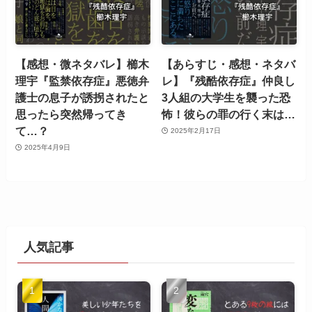
【感想・微ネタバレ】櫛木
【あらすじ・感想・ネタバ
理宇『監禁依存症』悪徳弁
レ】『残酷依存症』仲良し
護士の息子が誘拐されたと
3人組の大学生を襲った恐
思ったら突然帰ってき
怖！彼らの罪の行く末は…
て…？
2025年2月17日
2025年4月9日
人気記事