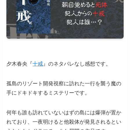
夕木春央『
十戒
』のネタバレなし感想です。
孤島のリゾート開発視察に訪れた一行を襲う魔の
手にドキドキするミステリーです。
何年も誰も訪れていないはずの島には爆弾が置か
れており、一夜明けると他殺体が発見されるとい