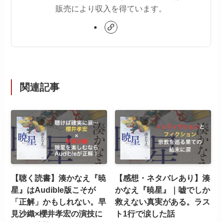
販売により収入を得ています。
関連記事
【聴く読書】湊かなえ『暁
【感想・ネタバレあり】湊
星』はAudible版こそが
かなえ『暁星』｜嘘でしか
「正解」かもしれない。早
救えない真実がある。ラス
見沙織×櫻井孝宏の演技に
ト1行で涙した話