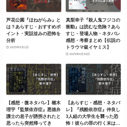
芦花公園『ほねがらみ』と
真梨幸子『殺人鬼フジコの
は？あらすじ・おすすめポ
衝動』は読むな危険？あら
イント・実話並みの恐怖を
すじ・登場人物・ネタバレ
分析
感想・考察まとめ【伝説の
トラウマ級イヤミス】
2025年5月1日
2025年4月16日
【感想・微ネタバレ】櫛木
【あらすじ・感想・ネタバ
理宇『監禁依存症』悪徳弁
レ】『残酷依存症』仲良し
護士の息子が誘拐されたと
3人組の大学生を襲った恐
思ったら突然帰ってき
怖！彼らの罪の行く末は…