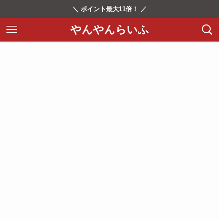
＼ ポイント最大11倍！ ／
やんやんらいふ