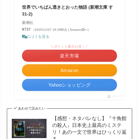
世界でいちばん透きとおった物語 (新潮文庫 す
31-2)
新潮社
¥737
（2025/11/07 18:29時点 | Amazon調べ）
口コミを見る
＼ポイント最大11倍！／
楽天市場
Amazon
Yahooショッピング
ポチップ
あわせて読みたい
【感想・ネタバレなし】『十角館
の殺人』日本史上最高のミステ
リ！あの一文で世界はひっくり返
る。