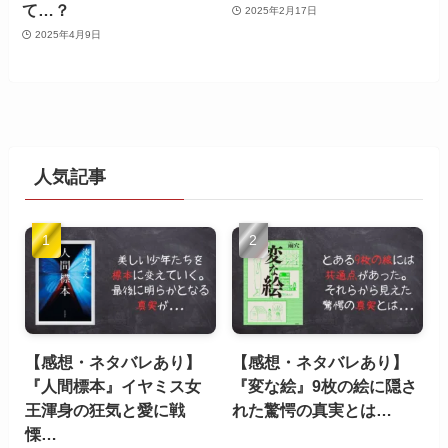
て…？
2025年2月17日
2025年4月9日
人気記事
【感想・ネタバレあり】
【感想・ネタバレあり】
『人間標本』イヤミス女
『変な絵』9枚の絵に隠さ
王渾身の狂気と愛に戦
れた驚愕の真実とは…
慄…