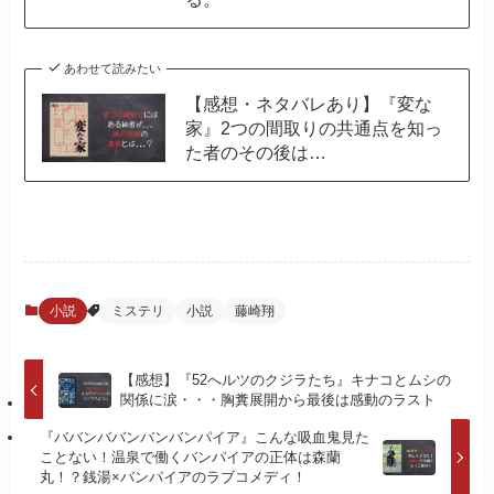
あわせて読みたい
【感想・ネタバレあり】『変な
家』2つの間取りの共通点を知っ
た者のその後は…
小説
ミステリ
小説
藤崎翔
【感想】『52へルツのクジラたち』キナコとムシの
関係に涙・・・胸糞展開から最後は感動のラスト
『ババンババンバンバンパイア』こんな吸血鬼見た
ことない！温泉で働くバンパイアの正体は森蘭
丸！？銭湯×バンパイアのラブコメディ！