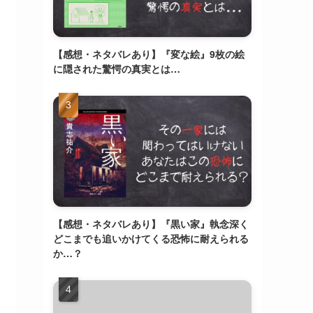
【感想・ネタバレあり】『変な絵』9枚の絵
に隠された驚愕の真実とは…
【感想・ネタバレあり】『黒い家』執念深く
どこまでも追いかけてくる恐怖に耐えられる
か…？