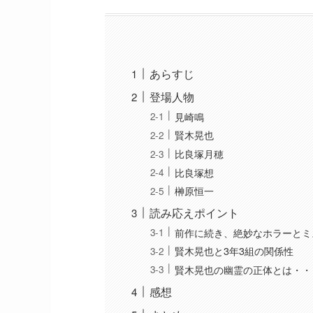
あらすじ
登場人物
見崎鳴
賢木晃也
比良塚月穂
比良塚想
榊原恒一
読み応えポイント
前作に続き、絶妙なホラーとミ
賢木晃也と3年3組の関係性
賢木晃也の幽霊の正体とは・・
感想