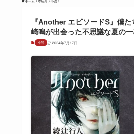
ホーム
本紹介
小説
『Another エピソードS』僕
崎鳴が出会った不思議な夏の一
小説
2024年7月17日