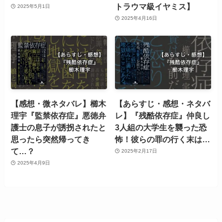
トラウマ級イヤミス】
2025年5月1日
2025年4月16日
【感想・微ネタバレ】櫛木
【あらすじ・感想・ネタバ
理宇『監禁依存症』悪徳弁
レ】『残酷依存症』仲良し
護士の息子が誘拐されたと
3人組の大学生を襲った恐
思ったら突然帰ってき
怖！彼らの罪の行く末は…
て…？
2025年2月17日
2025年4月9日