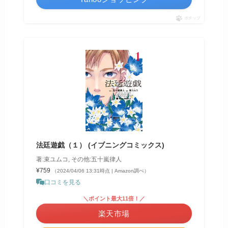
ポチップ
法廷遊戯（１） (イブニングコミックス)
著:束ユムコ, その他:五十嵐律人
¥759
（2024/04/06 13:31時点 | Amazon調べ）
口コミを見る
＼ポイント最大11倍！／
楽天市場