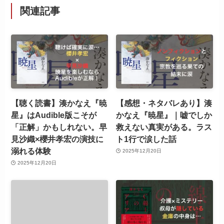
関連記事
【聴く読書】湊かなえ『暁
【感想・ネタバレあり】湊
星』はAudible版こそが
かなえ『暁星』｜嘘でしか
「正解」かもしれない。早
救えない真実がある。ラス
見沙織×櫻井孝宏の演技に
ト1行で涙した話
溺れる体験
2025年12月20日
2025年12月20日