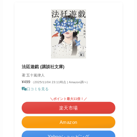
法廷遊戯 (講談社文庫)
著:五十嵐律人
¥499
（2025/11/04 23:11時点 | Amazon調べ）
口コミを見る
＼ポイント最大11倍！／
楽天市場
Amazon
Yahooショッピング