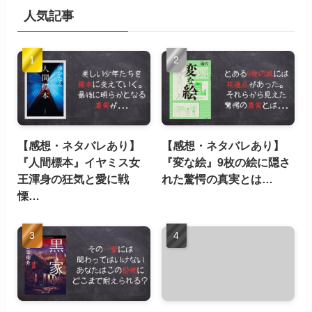
人気記事
【感想・ネタバレあり】
【感想・ネタバレあり】
『人間標本』イヤミス女
『変な絵』9枚の絵に隠さ
王渾身の狂気と愛に戦
れた驚愕の真実とは…
慄…