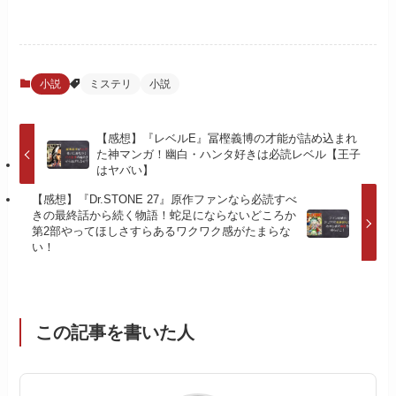
小説
ミステリ
小説
【感想】『レベルE』冨樫義博の才能が詰め込まれ
た神マンガ！幽白・ハンタ好きは必読レベル【王子
はヤバい】
【感想】『Dr.STONE 27』原作ファンなら必読すべ
きの最終話から続く物語！蛇足にならないどころか
第2部やってほしさすらあるワクワク感がたまらな
い！
この記事を書いた人