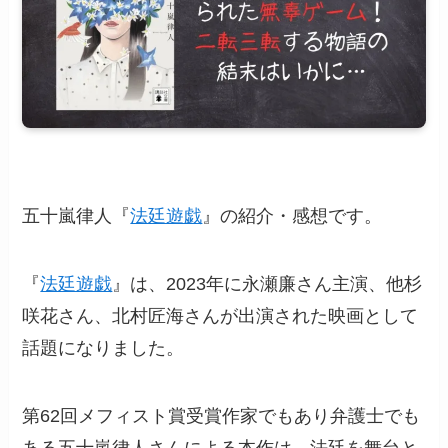
五十嵐律人『
法廷遊戯
』の紹介・感想です。
『
法廷遊戯
』は、2023年に永瀬廉さん主演、他杉
咲花さん、北村匠海さんが出演された映画として
話題になりました。
第62回メフィスト賞受賞作家でもあり弁護士でも
ある五十嵐律人さんによる本作は、法廷を舞台と