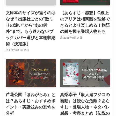
文庫本のサイズが違うのは
【あらすじ・感想】C線上
なぜ？出版社ごとの“数ミ
のアリアは相関図を理解で
リの違い”から“あの例
きるとより楽しめる！物語
外”まで。もう迷わないブ
の鍵を握る登場人物たち
ックカバー選びと本棚収納
2025年8月14日
術（決定版）
2025年11月15日
芦花公園『ほねがらみ』と
真梨幸子『殺人鬼フジコの
は？あらすじ・おすすめポ
衝動』は読むな危険？あら
イント・実話並みの恐怖を
すじ・登場人物・ネタバレ
分析
感想・考察まとめ【伝説の