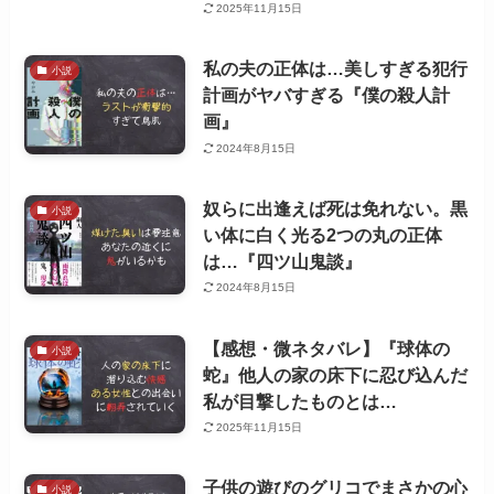
2025年11月15日
私の夫の正体は…美しすぎる犯行
小説
計画がヤバすぎる『僕の殺人計
画』
2024年8月15日
奴らに出逢えば死は免れない。黒
小説
い体に白く光る2つの丸の正体
は…『四ツ山鬼談』
2024年8月15日
【感想・微ネタバレ】『球体の
小説
蛇』他人の家の床下に忍び込んだ
私が目撃したものとは…
2025年11月15日
子供の遊びのグリコでまさかの心
小説