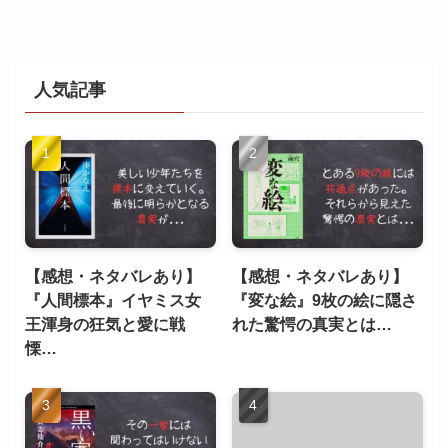
人気記事
【感想・ネタバレあり】
【感想・ネタバレあり】
『人間標本』イヤミス女
『変な絵』9枚の絵に隠さ
王渾身の狂気と愛に戦
れた驚愕の真実とは…
慄…