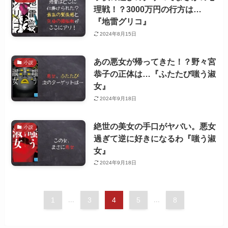
理戦！？3000万円の行方は…
『地雷グリコ』
2024年8月15日
あの悪女が帰ってきた！？野々宮
小説
恭子の正体は…『ふたたび嗤う淑
女』
2024年9月18日
絶世の美女の手口がヤバい。悪女
小説
過ぎて逆に好きになるわ『嗤う淑
女』
2024年9月18日
1
...
3
4
5
...
8