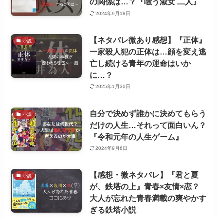
の関係は…？『嗤う淑女 二人』
2024年9月18日
【ネタバレ微あり感想】『正体』
小説
一家殺人犯の正体は…顔を変え逃
亡し続ける青年の運命はいか
に…？
2025年1月30日
自分で決めず誰かに決めてもらう
小説
だけの人生…それって面白いん？
『令和元年の人生ゲーム』
2024年9月6日
【感想・微ネタバレ】『君と夏
小説
が、鉄塔の上』青春×友情×恋？
大人が忘れた青春満載の爽やかす
ぎる鉄塔小説